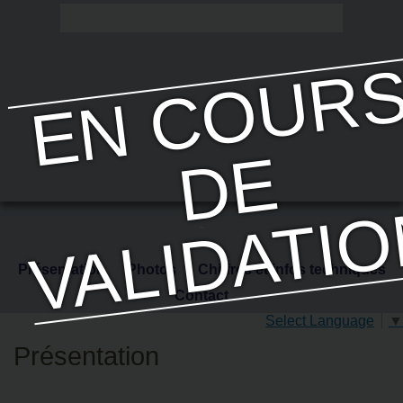
E
-
Présentation
Photos
Chiffres et infos techniques
Contact
Select Language
▼
Présentation