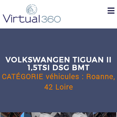
Skip
to
content
VOLKSWANGEN TIGUAN II
1,5TSI DSG BMT
CATÉGORIE
véhicules
:
Roanne,
42 Loire