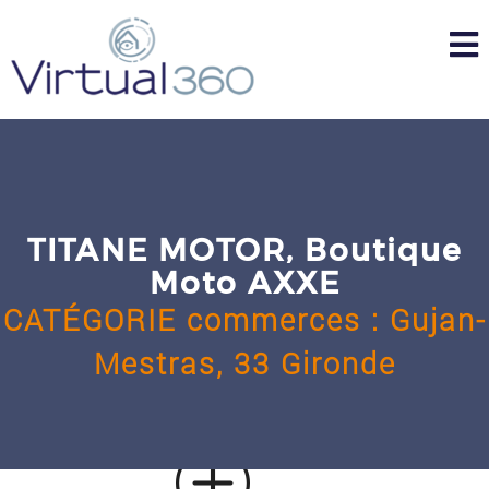
Skip
to
content
TITANE MOTOR, Boutique
Moto AXXE
CATÉGORIE
commerces
:
Gujan-
Mestras,
33 Gironde
u