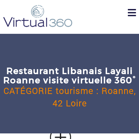
Skip
to
content
Restaurant Libanais Layali
Roanne visite virtuelle 360°
CATÉGORIE
tourisme
:
Roanne,
42 Loire
u