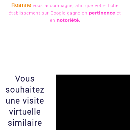
Roanne
vous accompagne, afin que votre fiche
pertinence
établissement sur Google gagne en
et
notoriété.
en
Vous
souhaitez
une visite
virtuelle
similaire