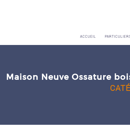
Skip
to
content
ACCUEIL
PARTICULIER
Maison Neuve Ossature bois
CAT