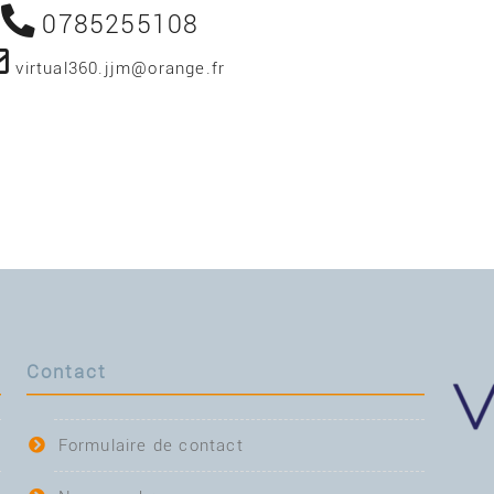
0785255108
virtual360.jjm@orange.fr
Contact
Formulaire de contact