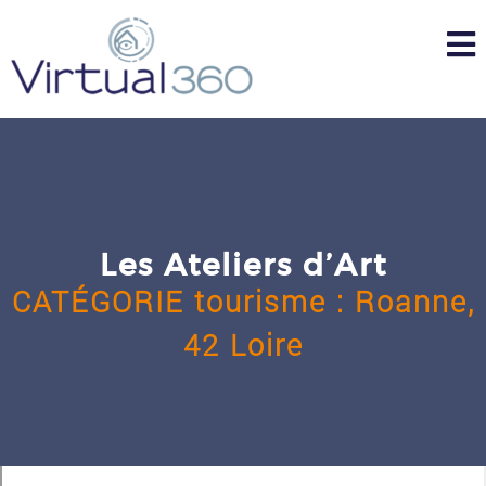
Skip
to
content
Les Ateliers d’Art
CATÉGORIE
tourisme
:
Roanne,
42 Loire