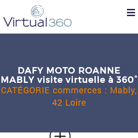
Skip
to
content
DAFY MOTO ROANNE
MABLY visite virtuelle à 360°
CATÉGORIE
commerces
:
Mably,
42 Loire
u