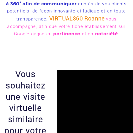
à 360° afin de communiquer
auprès de vos clients
potentiels, de façon innovante et ludique et en toute
VIRTUAL360 Roanne
transparence,
vous
accompagne, afin que votre fiche établissement sur
pertinence
notoriété.
Google gagne en
et en
Vous
souhaitez
une visite
virtuelle
similaire
pour votre