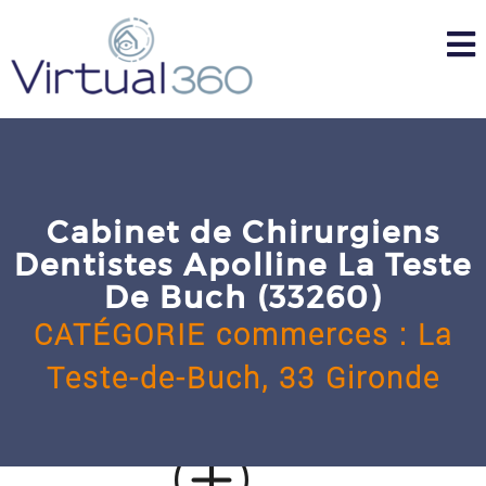
Skip
to
content
Cabinet de Chirurgiens
Dentistes Apolline La Teste
De Buch (33260)
CATÉGORIE
commerces
:
La
Teste-de-Buch,
33 Gironde
u