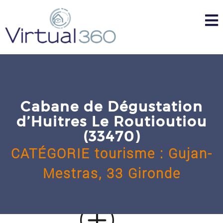
Skip
to
content
Cabane de Dégustation
d’Huitres Le Routioutiou
(33470)
CATÉGORIE
tourisme
:
Gujan-
Mestras,
33 Gironde
u