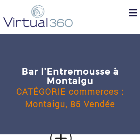
Skip
to
content
Bar l’Entremousse à
Montaigu
CATÉGORIE
commerces
:
Montaigu,
85 Vendée
u