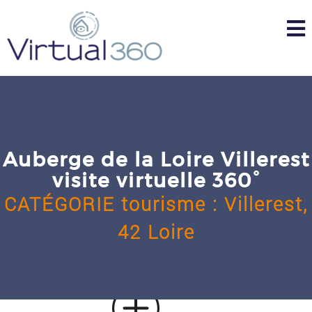
Skip
to
content
Auberge de la Loire Villerest
visite virtuelle 360°
CATÉGORIE
tourisme
:
Villerest,
42 Loire
u