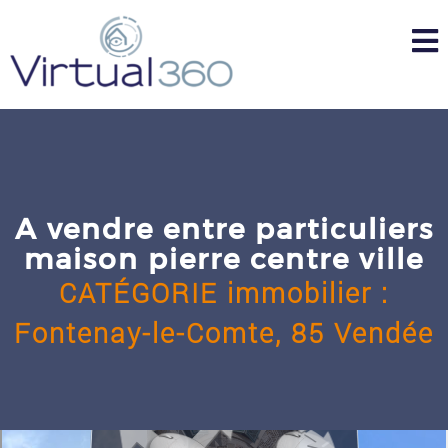
Skip
to
content
A vendre entre particuliers
maison pierre centre ville
CATÉGORIE
immobilier
:
Fontenay-le-Comte,
85 Vendée