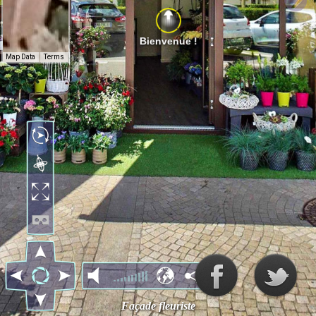
Bienvenue !
Map Data
Terms
Façade fleuriste