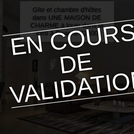
Gîte et chambre d'hôtes
dans UNE MAISON DE
CHARME à louer dans la
loire à Roanne 42300
E