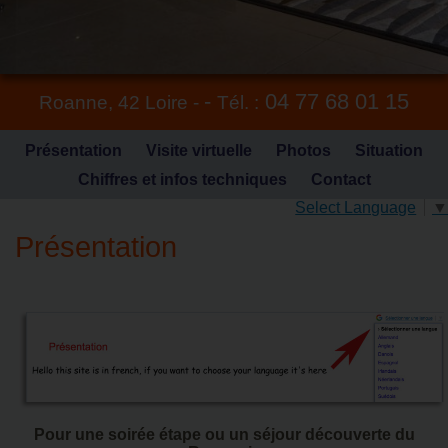
-
04 77 68 01 15
Roanne,
42 Loire
-
Tél. :
Présentation
Visite virtuelle
Photos
Situation
Chiffres et infos techniques
Contact
Select Language
▼
Présentation
Pour une soirée étape ou un séjour découverte du