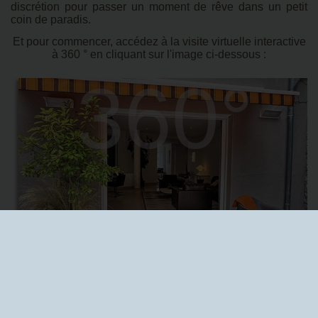
discrétion pour passer un moment de rêve dans un petit
coin de paradis.
Et pour commencer, accédez à la visite virtuelle interactive
à 360 ° en cliquant sur l'image ci-dessous :
360°